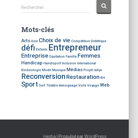
R
Rechercher…
e
c
h
Mots-clés
e
r
Choix de vie
Arts
Asie
Compétition
Diététique
c
Entrepreneur
défi
h
Enfants
Entreprise
Femmes
e
Equitation
Famille
Handicap
r
Handisport
Inclusion
International
Médias
Kinésiologie
Mode
Musique
Projet
rallye
Reconversion
:
Restauration
RH
Sport
Web
Surf
Théâtre
témoignage
Voile
Voyage
Hestia
| Propulsé par
WordPress