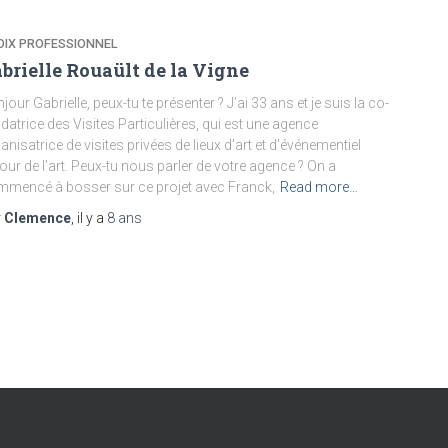
OIX PROFESSIONNEL
brielle Rouaült de la Vigne
jour Gabrielle, peux-tu te présenter ? J’ai 33 ans et je suis la co-
datrice des Visites Particulières, qui est une agence
anisatrice de visites privées de lieux d’art et d’événementiel
our de l’art. Peux-tu nous parler de votre agence ? On a
mencé à bosser sur ce projet avec Franck,
Read more…
r
Clemence
, il y a
8 ans