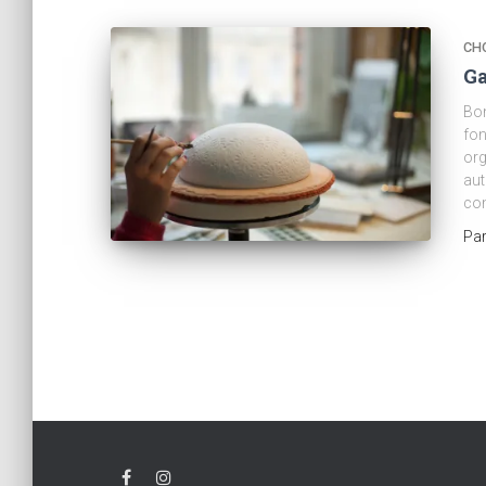
CH
Ga
Bon
fon
org
aut
com
Pa