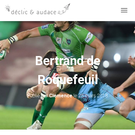
D
É
P
L
I
E
Bertrand de
R
L
Roquefeuil
A
N
A
Publié par
Clemence
le
25 mars 2018
V
I
G
A
T