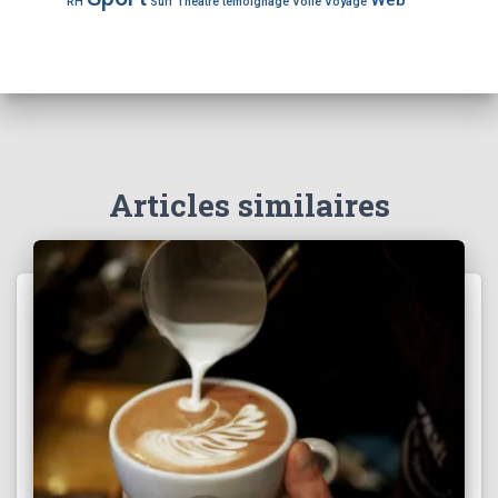
Web
RH
Surf
Théâtre
témoignage
Voile
Voyage
:
Articles similaires