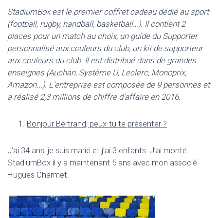
I
StadiumBox est le premier coffret cadeau d
é
di
é
au sport
O
(football, rugby, handball, basketball
…
). Il contient 2
N
places pour un match au choix, un guide du Supporter
personnalis
é
aux couleurs du club, un kit de supporteur
aux couleurs du club. Il est distribu
é
dans de grandes
enseignes (Auchan, Syst
è
me U, Leclerc, Monoprix,
Amazon
..
.). L
’
entreprise est compos
é
e de 9 personnes et
a r
é
alis
é
2,3 millions de chiffre d
’
affaire en 2016.
Bonjour Bertrand, peux-tu te pr
é
senter ?
J’ai 34 ans, je suis marié et j’ai 3 enfants. J’ai monté
StadiumBox il y a maintenant 5 ans avec mon associé
Hugues Charmet.