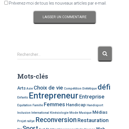
Prévenez-moi de tous les nouveaux articles par e-mail.
R
Rechercher…
e
c
h
Mots-clés
e
défi
Choix de vie
Arts
r
Asie
Compétition
Diététique
Entrepreneur
c
Entreprise
Enfants
h
Femmes
Handicap
Equitation
Famille
Handisport
e
Médias
Inclusion
International
Kinésiologie
Mode
Musique
r
Reconversion
Restauration
Projet
rallye
Sport