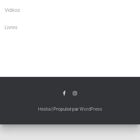
I
Vidéos
O
N
Livres
Hestia
| Propulsé par
WordPress