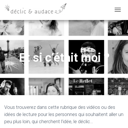
D
É
P
L
I
E
Et si c’était moi ?
R
L
A
N
A
V
I
Vous trouverez dans cette rubrique des vidéos ou des
G
idées de lecture pour les personnes qui souhaitent aller un
A
peu plus loin, qui cherchent l’idée, le déclic…
T